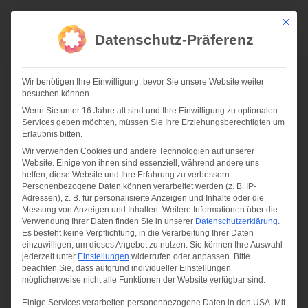
Zum
Inhalt
Mit die
springen
Datenschutz-Präferenz
Wir benötigen Ihre Einwilligung, bevor Sie unsere Website weiter
besuchen können.
Wenn Sie unter 16 Jahre alt sind und Ihre Einwilligung zu optionalen
Services geben möchten, müssen Sie Ihre Erziehungsberechtigten um
11-20 | GEMEINSAM MIT HAUSMANN ARCHITEKTEN –
Erlaubnis bitten.
WETTBEWERBSGEWINN SCHULNEUBAU
Wir verwenden Cookies und andere Technologien auf unserer
Website. Einige von ihnen sind essenziell, während andere uns
helfen, diese Website und Ihre Erfahrung zu verbessern.
Personenbezogene Daten können verarbeitet werden (z. B. IP-
Adressen), z. B. für personalisierte Anzeigen und Inhalte oder die
Messung von Anzeigen und Inhalten.
Weitere Informationen über die
Verwendung Ihrer Daten finden Sie in unserer
Datenschutzerklärung
.
Es besteht keine Verpflichtung, in die Verarbeitung Ihrer Daten
einzuwilligen, um dieses Angebot zu nutzen.
Sie können Ihre Auswahl
jederzeit unter
Einstellungen
widerrufen oder anpassen.
Bitte
beachten Sie, dass aufgrund individueller Einstellungen
möglicherweise nicht alle Funktionen der Website verfügbar sind.
Einige Services verarbeiten personenbezogene Daten in den USA. Mit