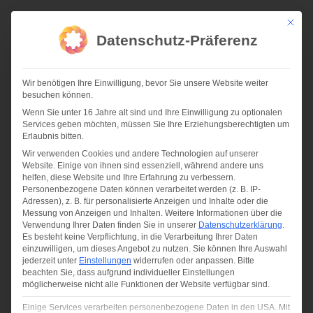
Zum
Inhalt
Mit die
springen
Datenschutz-Präferenz
Wir benötigen Ihre Einwilligung, bevor Sie unsere Website weiter
besuchen können.
Wenn Sie unter 16 Jahre alt sind und Ihre Einwilligung zu optionalen
Services geben möchten, müssen Sie Ihre Erziehungsberechtigten um
02-18 | PROJEKTZUSCHLAG „BRITZ OLAV“
Erlaubnis bitten.
Wir verwenden Cookies und andere Technologien auf unserer
Website. Einige von ihnen sind essenziell, während andere uns
helfen, diese Website und Ihre Erfahrung zu verbessern.
Personenbezogene Daten können verarbeitet werden (z. B. IP-
Adressen), z. B. für personalisierte Anzeigen und Inhalte oder die
Messung von Anzeigen und Inhalten.
Weitere Informationen über die
Verwendung Ihrer Daten finden Sie in unserer
Datenschutzerklärung
.
Es besteht keine Verpflichtung, in die Verarbeitung Ihrer Daten
einzuwilligen, um dieses Angebot zu nutzen.
Sie können Ihre Auswahl
jederzeit unter
Einstellungen
widerrufen oder anpassen.
Bitte
beachten Sie, dass aufgrund individueller Einstellungen
möglicherweise nicht alle Funktionen der Website verfügbar sind.
Einige Services verarbeiten personenbezogene Daten in den USA. Mit