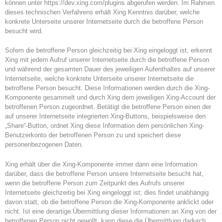
können unter https://dev.xing.com/plugins abgerufen werden. Im Rahmen
dieses technischen Verfahrens erhält Xing Kenntnis darüber, welche
konkrete Unterseite unserer Internetseite durch die betroffene Person
besucht wird.
Sofern die betroffene Person gleichzeitig bei Xing eingeloggt ist, erkennt
Xing mit jedem Aufruf unserer Internetseite durch die betroffene Person
und während der gesamten Dauer des jeweiligen Aufenthaltes auf unserer
Internetseite, welche konkrete Unterseite unserer Internetseite die
betroffene Person besucht. Diese Informationen werden durch die Xing-
Komponente gesammelt und durch Xing dem jeweiligen Xing-Account der
betroffenen Person zugeordnet. Betätigt die betroffene Person einen der
auf unserer Internetseite integrierten Xing-Buttons, beispielsweise den
„Share“-Button, ordnet Xing diese Information dem persönlichen Xing-
Benutzerkonto der betroffenen Person zu und speichert diese
personenbezogenen Daten.
Xing erhält über die Xing-Komponente immer dann eine Information
darüber, dass die betroffene Person unsere Internetseite besucht hat,
wenn die betroffene Person zum Zeitpunkt des Aufrufs unserer
Internetseite gleichzeitig bei Xing eingeloggt ist; dies findet unabhängig
davon statt, ob die betroffene Person die Xing-Komponente anklickt oder
nicht. Ist eine derartige Übermittlung dieser Informationen an Xing von der
betroffenen Person nicht gewollt, kann diese die Übermittlung dadurch