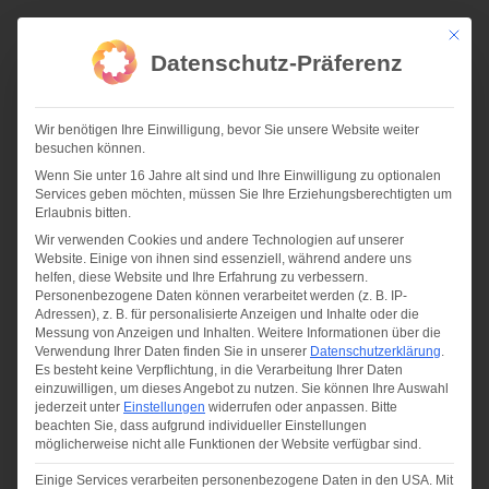
Zum
Inhalt
Mit die
springen
Datenschutz-Präferenz
Wir benötigen Ihre Einwilligung, bevor Sie unsere Website weiter
besuchen können.
Wenn Sie unter 16 Jahre alt sind und Ihre Einwilligung zu optionalen
Services geben möchten, müssen Sie Ihre Erziehungsberechtigten um
04-21 | FACHARTIKEL ÜBER DAS PROJEKT
Erlaubnis bitten.
„FRIEDENHORSTER STRASSE“
Wir verwenden Cookies und andere Technologien auf unserer
Website. Einige von ihnen sind essenziell, während andere uns
helfen, diese Website und Ihre Erfahrung zu verbessern.
Personenbezogene Daten können verarbeitet werden (z. B. IP-
Adressen), z. B. für personalisierte Anzeigen und Inhalte oder die
Messung von Anzeigen und Inhalten.
Weitere Informationen über die
Verwendung Ihrer Daten finden Sie in unserer
Datenschutzerklärung
.
Es besteht keine Verpflichtung, in die Verarbeitung Ihrer Daten
einzuwilligen, um dieses Angebot zu nutzen.
Sie können Ihre Auswahl
jederzeit unter
Einstellungen
widerrufen oder anpassen.
Bitte
beachten Sie, dass aufgrund individueller Einstellungen
möglicherweise nicht alle Funktionen der Website verfügbar sind.
Einige Services verarbeiten personenbezogene Daten in den USA. Mit