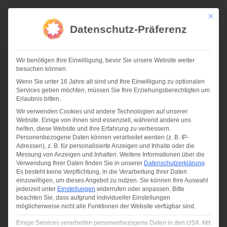
Zum
Inhalt
Mit die
springen
Datenschutz-Präferenz
Wir benötigen Ihre Einwilligung, bevor Sie unsere Website weiter
besuchen können.
Wenn Sie unter 16 Jahre alt sind und Ihre Einwilligung zu optionalen
Services geben möchten, müssen Sie Ihre Erziehungsberechtigten um
07-17 | KBA FEIERT RICHTFEST FÜR EIGENEN BÜRONEUBAU
Erlaubnis bitten.
Wir verwenden Cookies und andere Technologien auf unserer
Website. Einige von ihnen sind essenziell, während andere uns
helfen, diese Website und Ihre Erfahrung zu verbessern.
Personenbezogene Daten können verarbeitet werden (z. B. IP-
Adressen), z. B. für personalisierte Anzeigen und Inhalte oder die
Messung von Anzeigen und Inhalten.
Weitere Informationen über die
Verwendung Ihrer Daten finden Sie in unserer
Datenschutzerklärung
.
Es besteht keine Verpflichtung, in die Verarbeitung Ihrer Daten
einzuwilligen, um dieses Angebot zu nutzen.
Sie können Ihre Auswahl
jederzeit unter
Einstellungen
widerrufen oder anpassen.
Bitte
beachten Sie, dass aufgrund individueller Einstellungen
möglicherweise nicht alle Funktionen der Website verfügbar sind.
Einige Services verarbeiten personenbezogene Daten in den USA. Mit