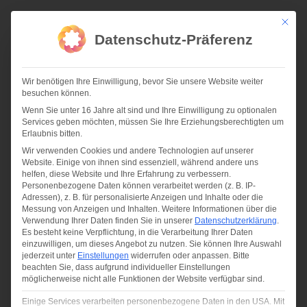
Zum
Inhalt
Mit die
springen
Datenschutz-Präferenz
Wir benötigen Ihre Einwilligung, bevor Sie unsere Website weiter
besuchen können.
Wenn Sie unter 16 Jahre alt sind und Ihre Einwilligung zu optionalen
Services geben möchten, müssen Sie Ihre Erziehungsberechtigten um
08-18 | ERWEITERUNG BESSY – NEUBAU FUNKTIONSHALLE
Erlaubnis bitten.
Wir verwenden Cookies und andere Technologien auf unserer
Website. Einige von ihnen sind essenziell, während andere uns
helfen, diese Website und Ihre Erfahrung zu verbessern.
Personenbezogene Daten können verarbeitet werden (z. B. IP-
Adressen), z. B. für personalisierte Anzeigen und Inhalte oder die
Messung von Anzeigen und Inhalten.
Weitere Informationen über die
Verwendung Ihrer Daten finden Sie in unserer
Datenschutzerklärung
.
Es besteht keine Verpflichtung, in die Verarbeitung Ihrer Daten
einzuwilligen, um dieses Angebot zu nutzen.
Sie können Ihre Auswahl
jederzeit unter
Einstellungen
widerrufen oder anpassen.
Bitte
beachten Sie, dass aufgrund individueller Einstellungen
möglicherweise nicht alle Funktionen der Website verfügbar sind.
Einige Services verarbeiten personenbezogene Daten in den USA. Mit