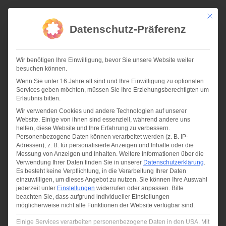
Zum
Inhalt
Mit die
springen
Datenschutz-Präferenz
Wir benötigen Ihre Einwilligung, bevor Sie unsere Website weiter
besuchen können.
Wenn Sie unter 16 Jahre alt sind und Ihre Einwilligung zu optionalen
Services geben möchten, müssen Sie Ihre Erziehungsberechtigten um
10-21 | BUWOG FEIERT RICHTFEST
Erlaubnis bitten.
Wir verwenden Cookies und andere Technologien auf unserer
Website. Einige von ihnen sind essenziell, während andere uns
helfen, diese Website und Ihre Erfahrung zu verbessern.
Personenbezogene Daten können verarbeitet werden (z. B. IP-
Adressen), z. B. für personalisierte Anzeigen und Inhalte oder die
Messung von Anzeigen und Inhalten.
Weitere Informationen über die
Verwendung Ihrer Daten finden Sie in unserer
Datenschutzerklärung
.
Es besteht keine Verpflichtung, in die Verarbeitung Ihrer Daten
einzuwilligen, um dieses Angebot zu nutzen.
Sie können Ihre Auswahl
jederzeit unter
Einstellungen
widerrufen oder anpassen.
Bitte
beachten Sie, dass aufgrund individueller Einstellungen
möglicherweise nicht alle Funktionen der Website verfügbar sind.
Einige Services verarbeiten personenbezogene Daten in den USA. Mit