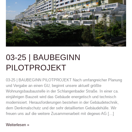
PILOTPROJEKT
03-25 | BAUBEGINN
PILOTPROJEKT
03-25 | BAUBEGINN PILOTPROJEKT Nach umfangreicher Planung
und Vergabe an einen GU, beginnt unsere aktuell größte
Wohnungsbaubaustelle in der Schlangenbader Straße. In einer ca.
einjährigen Bauzeit wird das Gebäude energetisch und technisch
modernisiert. Herausforderungen bestehen in der Gebäudetechnik,
dem Denkmalschutz und der sehr detaillierten Gebäudehülle. Wir
freuen uns auf die weitere Zusammenarbeit mit degewo AG […]
Weiterlesen »